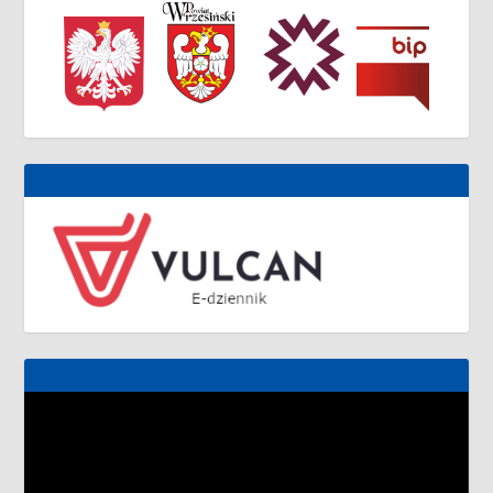
Odtwarzacz
video