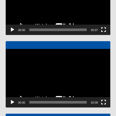
00:00
05:07
Odtwarzacz
video
00:00
02:58