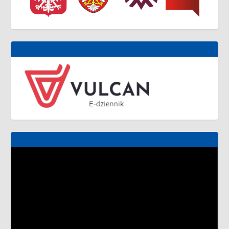
Odtwarzacz
video