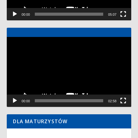
00:00
05:07
Odtwarzacz
video
00:00
02:58
DLA MATURZYSTÓW