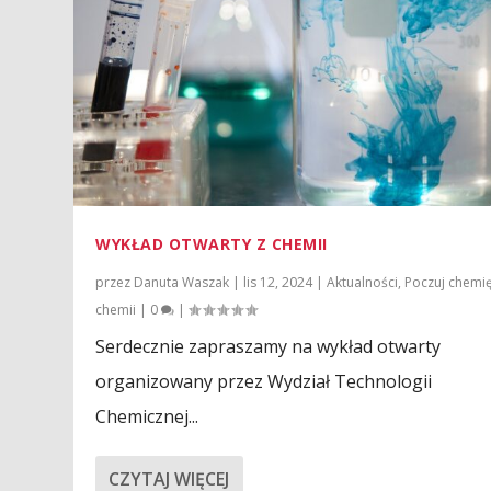
WYKŁAD OTWARTY Z CHEMII
przez
Danuta Waszak
|
lis 12, 2024
|
Aktualności
,
Poczuj chemi
chemii
|
0
|
Serdecznie zapraszamy na wykład otwarty
organizowany przez Wydział Technologii
Chemicznej...
CZYTAJ WIĘCEJ