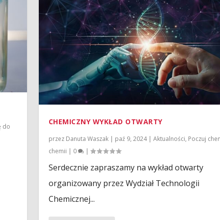
CHEMICZNY WYKŁAD OTWARTY
ę do
przez
Danuta Waszak
|
paź 9, 2024
|
Aktualności
,
Poczuj che
chemii
|
0
|
Serdecznie zapraszamy na wykład otwarty
organizowany przez Wydział Technologii
Chemicznej...