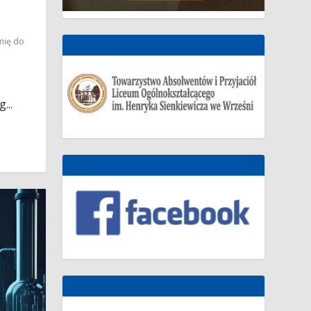
mię do
...