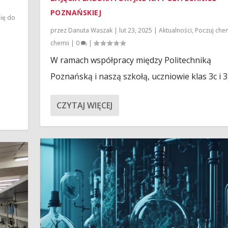
POZNAŃSKIEJ
ię do
przez
Danuta Waszak
|
lut 23, 2025
|
Aktualności
,
Poczuj che
chemii
|
0
|
W ramach współpracy między Politechniką
Poznańską i naszą szkołą, uczniowie klas 3c i 3g
CZYTAJ WIĘCEJ