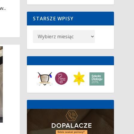
...
STARSZE WPISY