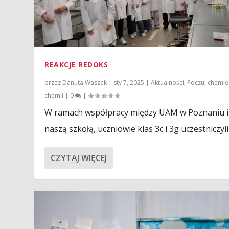
REAKCJE REDOKS
przez
Danuta Waszak
|
sty 7, 2025
|
Aktualności
,
Poczuj chemię
chemii
|
0
|
W ramach współpracy między UAM w Poznaniu i
naszą szkołą, uczniowie klas 3c i 3g uczestniczyli 
CZYTAJ WIĘCEJ