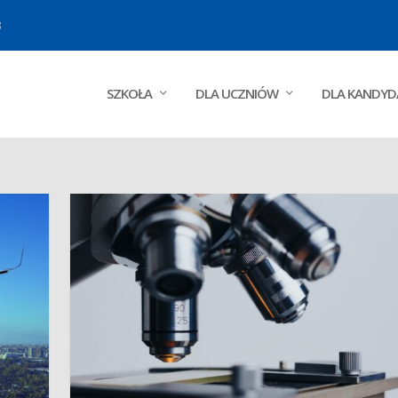
3
SZKOŁA
DLA UCZNIÓW
DLA KANDY