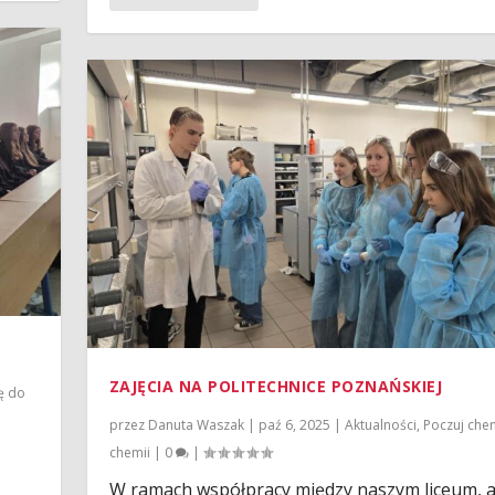
ZAJĘCIA NA POLITECHNICE POZNAŃSKIEJ
ę do
przez
Danuta Waszak
|
paź 6, 2025
|
Aktualności
,
Poczuj che
chemii
|
0
|
W ramach współpracy między naszym liceum, 