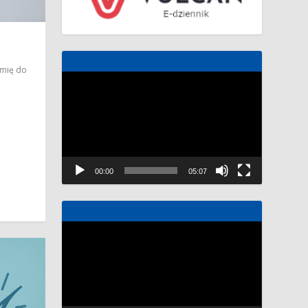
emię do
Odtwarzacz
video
00:00
05:07
Odtwarzacz
video