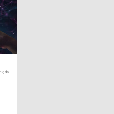
mię do