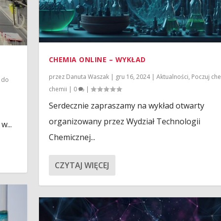
CHEMIA ONLINE – WYKŁAD
przez
Danuta Waszak
|
gru 16, 2024
|
Aktualności
,
Poczuj ch
 do
chemii
|
0
|
Serdecznie zapraszamy na wykład otwarty
organizowany przez Wydział Technologii
w...
Chemicznej...
CZYTAJ WIĘCEJ