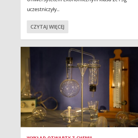
uczestniczyły...
CZYTAJ WIĘCEJ
WYKŁAD OTWARTY Z CHEMII