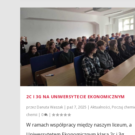
2C I 3G NA UNIWERSYTECIE EKONOMICZNYM
przez
Danuta Waszak
|
paź 7, 2025
|
Aktualności
,
Poczuj chemi
chemii
|
0
|
W ramach współpracy między naszym liceum, a
Uniwersytetem Ekonomicznym klasa 2c i 3g