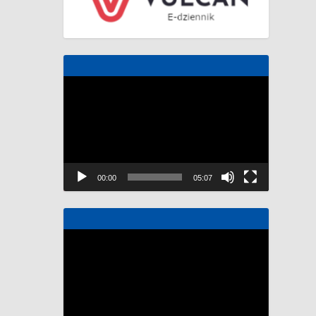
Odtwarzacz
video
00:00
05:07
Odtwarzacz
video