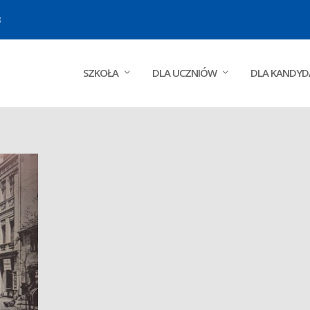
3
SZKOŁA
DLA UCZNIÓW
DLA KANDY